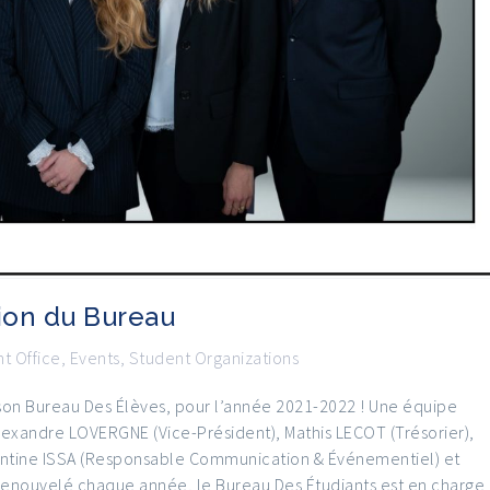
ion du Bureau
t Office
,
Events
,
Student Organizations
son Bureau Des Élèves, pour l’année 2021-2022 ! Une équipe
xandre LOVERGNE (Vice-Président), Mathis LECOT (Trésorier),
entine ISSA (Responsable Communication & Événementiel) et
Renouvelé chaque année, le Bureau Des Étudiants est en charge