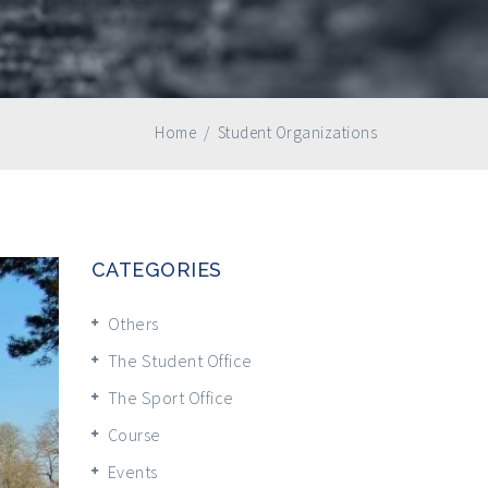
Home
/
Student Organizations
CATEGORIES
Others
The Student Office
The Sport Office
Course
Events