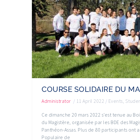
COURSE SOLIDAIRE DU MA
Administrator
/
11 April 2022
/
Events
,
Studen
Ce dimanche 20 mars 2022 s’est tenue au Boi
du Magistère, organisée par les BDE des Magist
Panthéon-Assas. Plus de 80 participants ont a
Populaire de