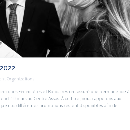
2022
nt Organizations
chniques Financières et Bancaires ont assuré une permanence à
eudi 10 mars au Centre Assas. À ce titre, nous rappelons aux
que nos différentes promotions restent disponibles afin de