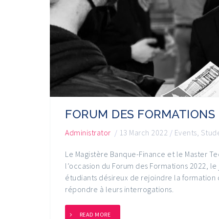
FORUM DES FORMATIONS 
Administrator
/
13 March 2022
/
Events
,
Stude
Le Magistère Banque-Finance et le Master Te
l’occasion du Forum des Formations 2022, le j
étudiants désireux de rejoindre la formation 
répondre à leurs interrogations.
READ MORE