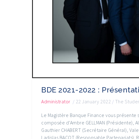
BDE 2021-2022 : Présentat
Administrator
/
22 January 2022
/
The Studen
Le Magistère Banque Finance vous présente 
composée d’Ambre GELLMAN (Présidente), Ale
Gauthier CHABERT (Secrétaire Général), Val
Ladislas BACOT (Responsable Partenariats). 