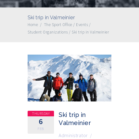
Ski trip in Valmeinier
Home
/
The Sport Office
/
Events
/
Student Organizations
/
Ski trip in Valmeinier
THURSDAY
Ski trip in
6
Valmeinier
FEB
Administrator
/