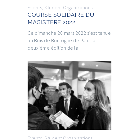
Events
,
Student Organizations
COURSE SOLIDAIRE DU
MAGISTÈRE 2022
Ce dimanche 20 mars 2022 s’est tenue
au Bois de Boulogne de Paris la
deuxième édition de la
Events
,
Student Organizations