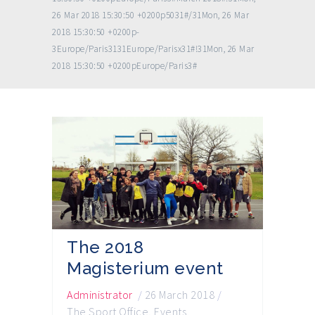
26 Mar 2018 15:30:50 +0200p5031#/31Mon, 26 Mar
2018 15:30:50 +0200p-
3Europe/Paris3131Europe/Parisx31#!31Mon, 26 Mar
2018 15:30:50 +0200pEurope/Paris3#
The 2018
Magisterium event
Administrator
/
26 March 2018
/
The Sport Office
,
Events
,