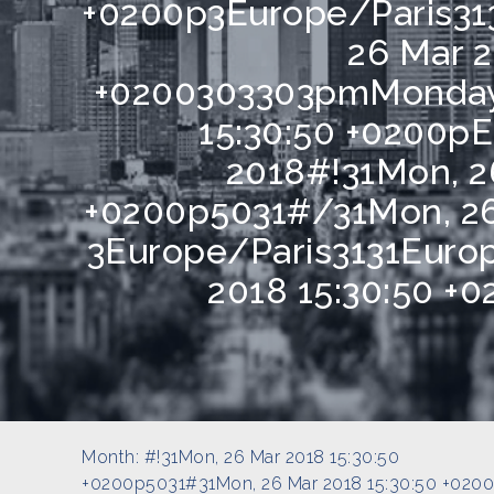
+0200p3Europe/Paris31
26 Mar 2
+0200303303pmMonday=
15:30:50 +0200p
2018#!31Mon, 2
+0200p5031#/31Mon, 26
3Europe/Paris3131Euro
2018 15:30:50 +
Month:
#!31Mon, 26 Mar 2018 15:30:50
+0200p5031#31Mon, 26 Mar 2018 15:30:50 +020