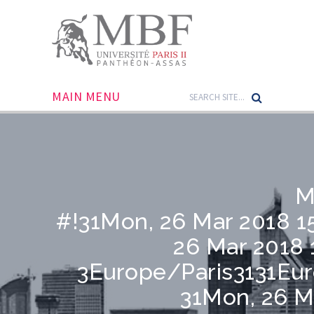
MAIN MENU
M
#!31Mon, 26 Mar 2018 
26 Mar 2018 
3Europe/Paris3131Eu
31Mon, 26 M