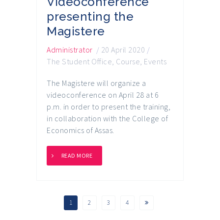
Videoconference
presenting the
Magistere
Administrator
/
20 April 2020
/
The Student Office
,
Course
,
Events
The Magistere will organize a
videoconference on April 28 at 6
p.m. in order to present the training,
in collaboration with the College of
Economics of Assas.
READ MORE
1
2
3
4