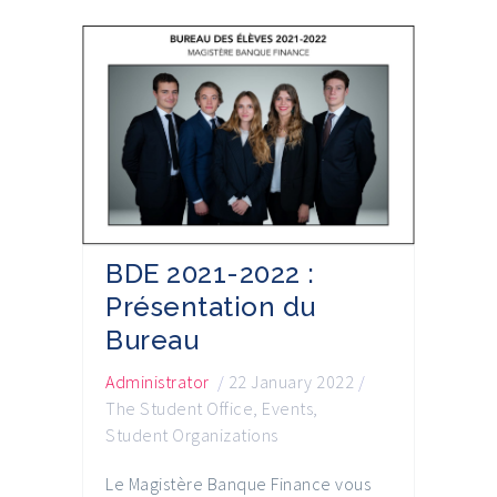
BDE 2021-2022 :
Présentation du
Bureau
Administrator
/
22 January 2022
/
The Student Office
,
Events
,
Student Organizations
Le Magistère Banque Finance vous