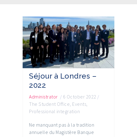
Séjour à Londres –
2022
Administrator
/
6 October 2022
/
The Student Office
,
Events
,
Professional integration
Ne manquant pas à la tradition
annuelle du Magistère Banque