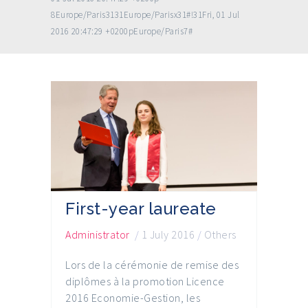
8Europe/Paris3131Europe/Parisx31#!31Fri, 01 Jul
2016 20:47:29 +0200pEurope/Paris7#
First-year laureate
Administrator
/
1 July 2016
/
Others
Lors de la cérémonie de remise des
diplômes à la promotion Licence
2016 Economie-Gestion, les