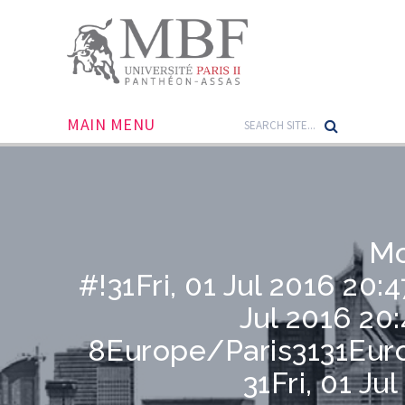
MAIN MENU
Mo
#!31Fri, 01 Jul 2016 20:
Jul 2016 20
8Europe/Paris3131Eur
31Fri, 01 Ju