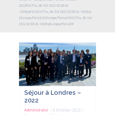
2022#!31Thu, 06 Oct 2022 02:08:41
+0200p4131#/31Thu, 06 Oct 2022 02:08:41 +0200p-
2Europe/Paris3131Europe/Parisx31#!31Thu, 06 Oct
2022 02:08:41 +0200pEurope/Paris10#
Séjour à Londres –
2022
Administrator
/
6 October 2022
/