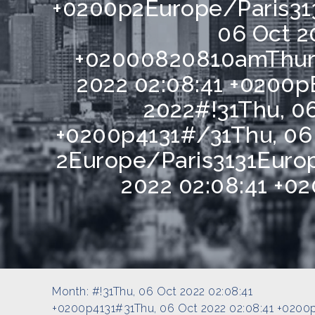
+0200p2Europe/Paris31
06 Oct 2
+02000820810amThurs
2022 02:08:41 +0200
2022#!31Thu, 06
+0200p4131#/31Thu, 06 
2Europe/Paris3131Europ
2022 02:08:41 +0
Month:
#!31Thu, 06 Oct 2022 02:08:41
+0200p4131#31Thu, 06 Oct 2022 02:08:41 +0200