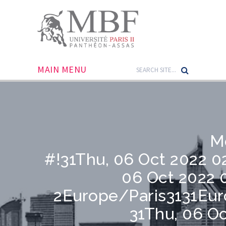
MAIN MENU
M
#!31Thu, 06 Oct 2022 0
06 Oct 2022 
2Europe/Paris3131Eu
31Thu, 06 Oc