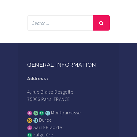
GENERAL INFORMATION
Address :
4, rue Blaise Desgoffe
75006 Paris, FRANCE
Montparnasse
Duroc
Saint-Placide
Falguière