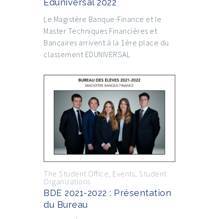
Eduniversal 2022
Le Magistère Banque-Finance et le
Master Techniques Financières et
Bancaires arrivent à la 1ère place du
classement EDUNIVERSAL
The Student Office
,
Events
,
Student
Organizations
BDE 2021-2022 : Présentation
du Bureau