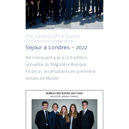
The Student Office
,
Events
,
Professional integration
Séjour à Londres – 2022
Ne manquant pas à la tradition
annuelle du Magistère Banque
Finance, les étudiants en première
année de Master