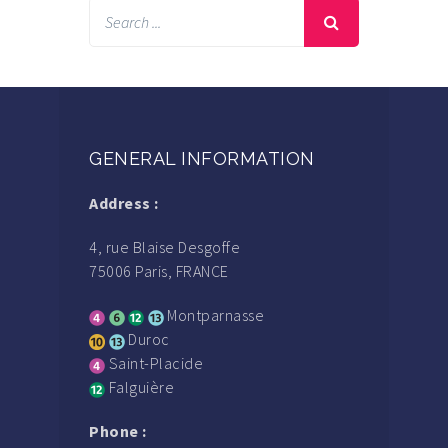
GENERAL INFORMATION
Address :
4, rue Blaise Desgoffe
75006 Paris, FRANCE
Montparnasse
Duroc
Saint-Placide
Falguière
Phone :