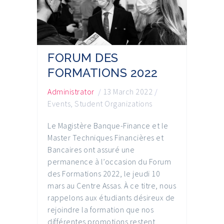
FORUM DES
FORMATIONS 2022
Administrator
/
13 March 2022
/
Events
,
Student Organizations
Le Magistère Banque-Finance et le
Master Techniques Financières et
Bancaires ont assuré une
permanence à l’occasion du Forum
des Formations 2022, le jeudi 10
mars au Centre Assas. À ce titre, nous
rappelons aux étudiants désireux de
rejoindre la formation que nos
différentes promotions restent