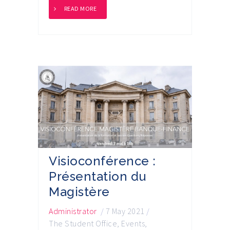
READ MORE
Visioconférence :
Présentation du
Magistère
Administrator
/
7 May 2021
/
The Student Office
,
Events
,