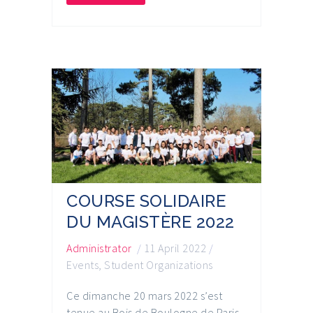
COURSE SOLIDAIRE
DU MAGISTÈRE 2022
Administrator
/
11 April 2022
/
Events
,
Student Organizations
Ce dimanche 20 mars 2022 s’est
tenue au Bois de Boulogne de Paris