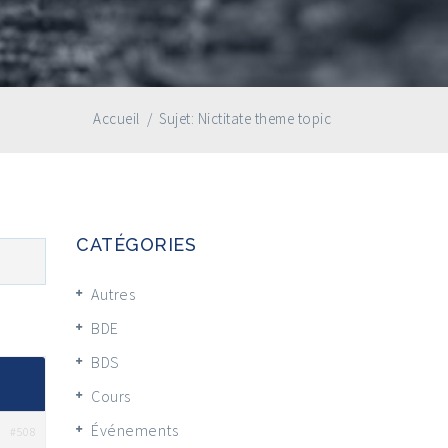
Accueil
/
Sujet: Nictitate theme topic
CATÉGORIES
Autres
BDE
BDS
Cours
Événements
#508