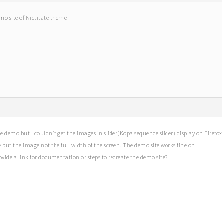
emo site of Nictitate theme
he demo but I couldn’t get the images in slider(Kopa sequence slider) display on Firefox
but the image not the full width of the screen. The demo site works fine on
vide a link for documentation or steps to recreate the demo site?