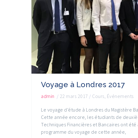
Voyage à Londres 2017
admin
/
22 mars 2017
/
Cours
,
Événements
Le voyage d’étude à Londres du Magistère Ban
Cette année encore, les étudiants de deuxiè
Techniques Financières et Bancaires ont été 
programme du voyage de cette année,