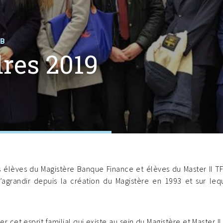
FB
res 2019
s élèves du Magistère Banque Finance et élèves du Master II TF
agrandir depuis la création du Magistère en 1993 et sur leq
r cet esprit familial qui existe au sein du Magistère et Master II