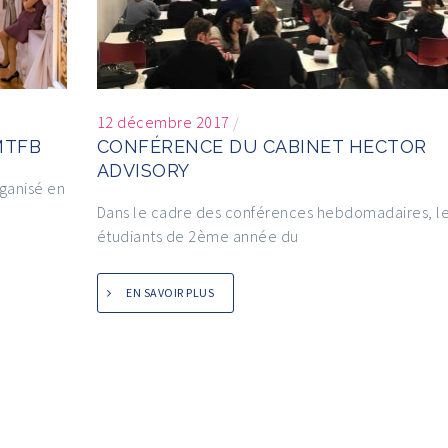
12 décembre 2017
/
MTFB
CONFÉRENCE DU CABINET HECTOR
ADVISORY
rganisé en
Dans le cadre des conférences hebdomadaires, l
étudiants de 2ème année du
EN SAVOIR PLUS