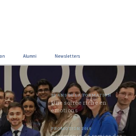
ion
Alumni
Newsletters
30 ANS DE LA FORMATION
Une soirée riche en
émotions
PROMOTION 2019
Cérémonie de remise des