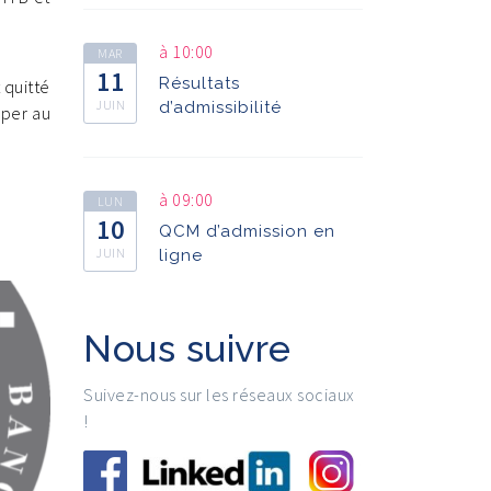
à 10:00
MAR
11
Résultats
 quitté
JUIN
d’admissibilité
iper au
à 09:00
LUN
10
QCM d’admission en
JUIN
ligne
Nous suivre
Suivez-nous sur les réseaux sociaux
!