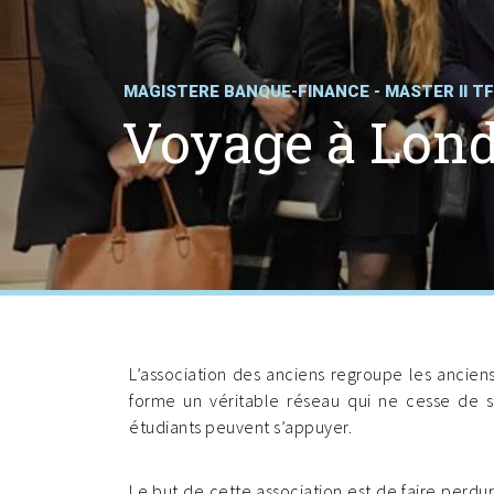
MAGISTERE BANQUE-FINANCE - MASTER II T
Voyage à Lond
L’association des anciens regroupe les ancien
forme un véritable réseau qui ne cesse de s’
étudiants peuvent s’appuyer.
Le but de cette association est de faire perdure