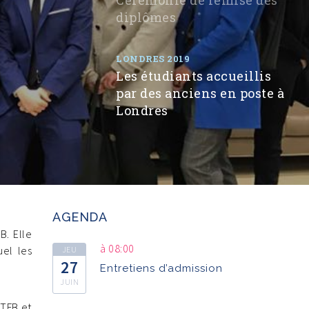
diplômes
LONDRES 2019
Les étudiants accueillis
par des anciens en poste à
Londres
AGENDA
B. Elle
à 08:00
uel les
JEU
27
Entretiens d’admission
JUIN
 TFB et