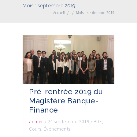
Mois :
septembre 2019
Accueil
/
/
Mois :
septembre 2019
Pré-rentrée 2019 du
Magistère Banque-
Finance
admin
/
24 septembre 2019
/
BDE
,
Cours
,
Événements