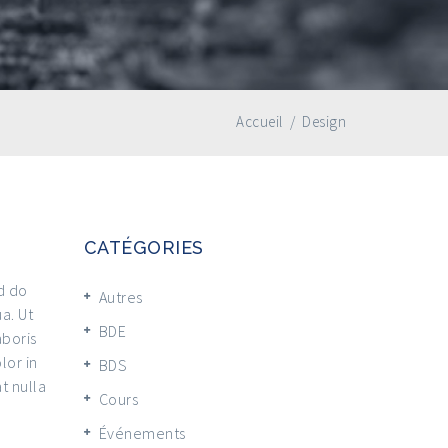
Accueil
/
Design
CATÉGORIES
d do
Autres
a. Ut
BDE
aboris
lor in
BDS
t nulla
Cours
Événements