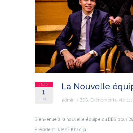
La Nouvelle équi
JEUDI
1
JUIN
admin
/
BDS
,
Événements
,
Vie ass
Bienvenue à la nouvelle équipe du BDS pour 20
Président : DIAMÉ Khadija