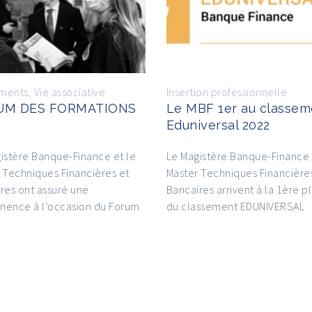
ments
,
Vie associative
Insertion professionnelle
UM DES FORMATIONS
Le MBF 1er au classem
Eduniversal 2022
istère Banque-Finance et le
Le Magistère Banque-Finance 
 Techniques Financières et
Master Techniques Financière
res ont assuré une
Bancaires arrivent à la 1ère p
nence à l’occasion du Forum
du classement EDUNIVERSAL