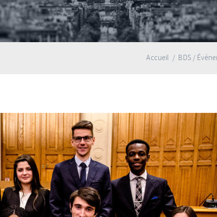
Accueil
/
BDS
/
Événe