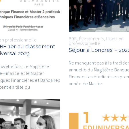
BDE
,
Événements
,
Insertion
ion professionnelle
professionnelle
BF 1er au classement
Séjour à Londres – 202
iversal 2023
Ne manquant pas à la traditio
uvelle fois, Le Magistère
annuelle du Magistère Banqu
-Finance et le Master
Finance, les étudiants en pre
ques Financières et Bancaires
année de Master
cent en tête du