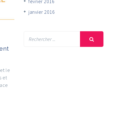
février 2016
janvier 2016
ent
et le
s et
lace