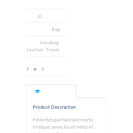
SKU:
p1
CATEGORY:
Bag
TAGS:
Handbag
,
Leather
,
Travel
PARTAGER SUR:
Description
Product Description
Pellentesque habitant morbi
tristique senectus et netus et