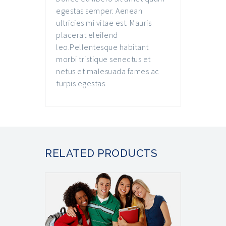
egestas semper. Aenean
ultricies mi vitae est. Mauris
placerat eleifend
leo.Pellentesque habitant
morbi tristique senectus et
netus et malesuada fames ac
turpis egestas.
RELATED PRODUCTS