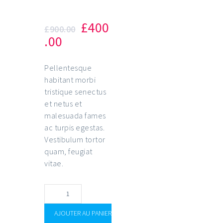
Design
£
400
£
900.00
.00
Pellentesque
habitant morbi
tristique senectus
et netus et
malesuada fames
ac turpis egestas.
Vestibulum tortor
quam, feugiat
vitae.
AJOUTER AU PANIER