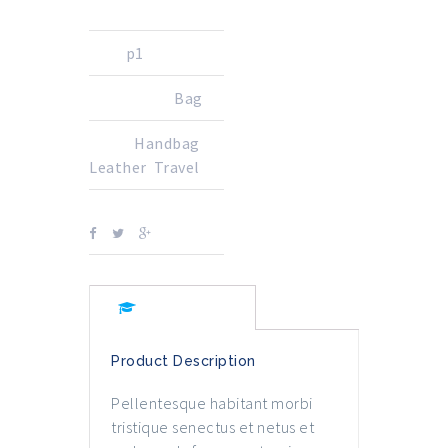
SKU:
p1
CATEGORY:
Bag
TAGS:
Handbag
,
Leather
,
Travel
PARTAGER SUR:
Description
Product Description
Pellentesque habitant morbi
tristique senectus et netus et