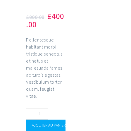
Design
£
400
£
900.00
.00
Pellentesque
habitant morbi
tristique senectus
et netus et
malesuada fames
ac turpis egestas.
Vestibulum tortor
quam, feugiat
vitae.
AJOUTER AU PANIER