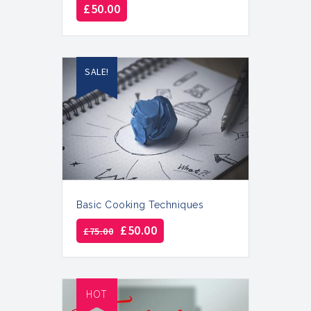
£
50.00
SALE!
Basic Cooking Techniques
£
50.00
£
75.00
HOT