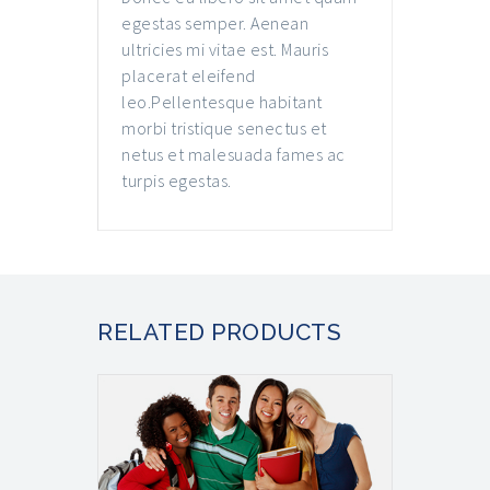
egestas semper. Aenean
ultricies mi vitae est. Mauris
placerat eleifend
leo.Pellentesque habitant
morbi tristique senectus et
netus et malesuada fames ac
turpis egestas.
RELATED PRODUCTS