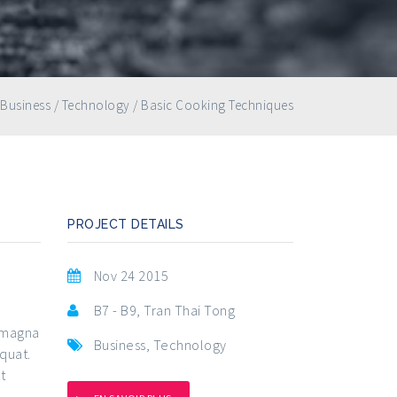
Business
/
Technology
/
Basic Cooking Techniques
PROJECT DETAILS
Nov 24 2015
B7 - B9, Tran Thai Tong
e magna
Business
,
Technology
quat.
t