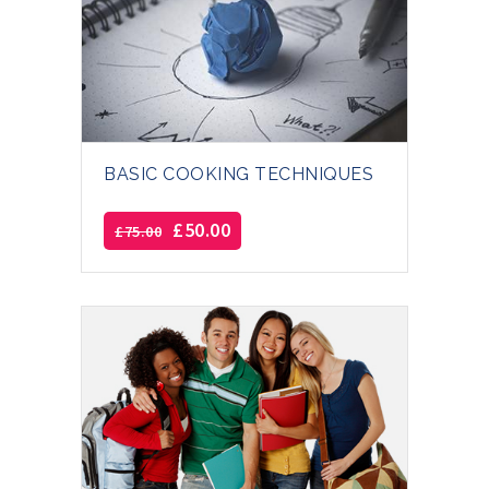
BASIC COOKING TECHNIQUES
£
50.00
£
75.00