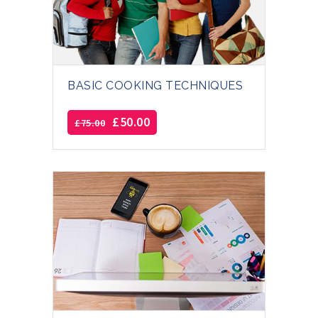
BASIC COOKING TECHNIQUES
£
50.00
£
75.00