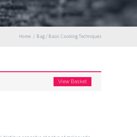
Home
/
Bag
/
Basic Cooking Techniques
View Basket
ng Techniques
i tristique senectus et netus et malesuada