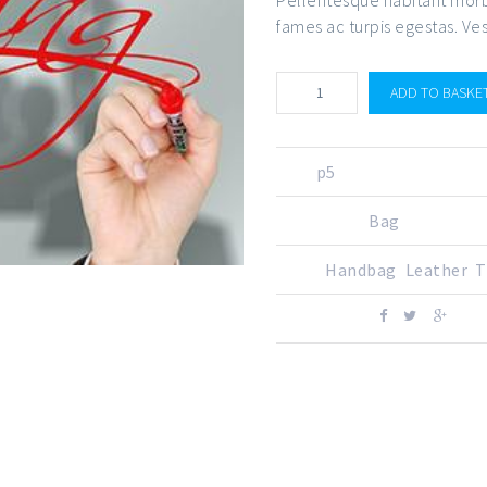
fames ac turpis egestas. Ves
ADD TO BASKE
SKU:
p5
CATEGORY:
Bag
TAGS:
Handbag
,
Leather
,
T
SHARE ON: