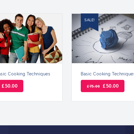
SALE!
asic Cooking Techniques
Basic Cooking Technique
£
50.00
£
50.00
£
75.00