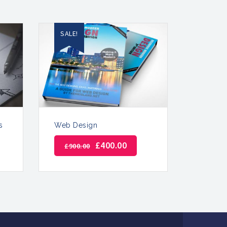
SALE!
s
Web Design
£
400.00
£
900.00