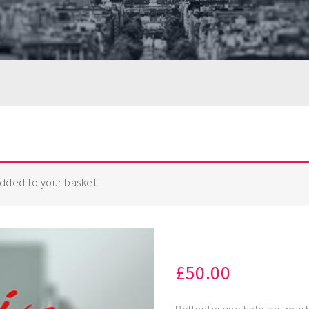
dded to your basket.
Basic Cooki
£
50.00
Pellentesque habitant morb