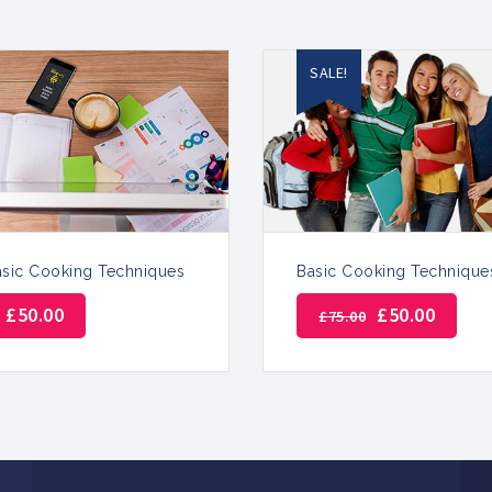
SALE!
asic Cooking Techniques
Basic Cooking Technique
£
50.00
£
50.00
£
75.00