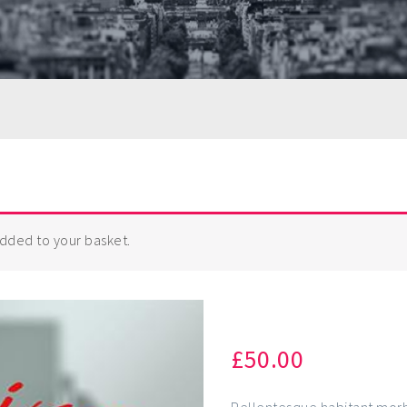
dded to your basket.
Basic Cooki
£
50.00
Pellentesque habitant morb