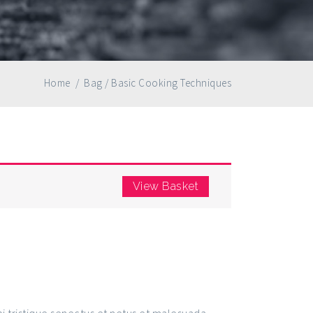
Home
/
Bag
/
Basic Cooking Techniques
View Basket
ng Techniques
i tristique senectus et netus et malesuada