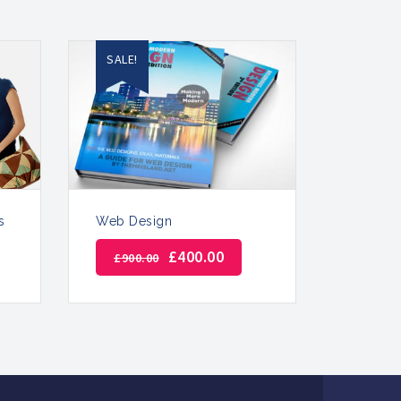
SALE!
s
Web Design
£
400.00
£
900.00