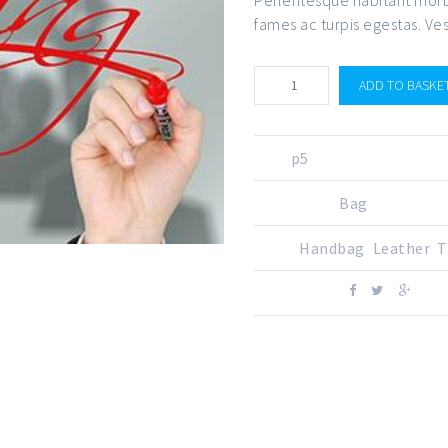
fames ac turpis egestas. Ves
ADD TO BASKE
SKU:
p5
CATEGORY:
Bag
TAGS:
Handbag
,
Leather
,
T
SHARE ON: