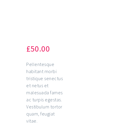
Basic
Cooking
Techniq
ues
£
50.00
Pellentesque
habitant morbi
tristique senectus
et netus et
malesuada fames
ac turpis egestas.
Vestibulum tortor
quam, feugiat
vitae.