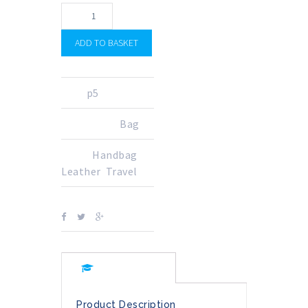
ADD TO BASKET
SKU:
p5
CATEGORY:
Bag
TAGS:
Handbag
,
Leather
,
Travel
SHARE ON:
Description
Product Description