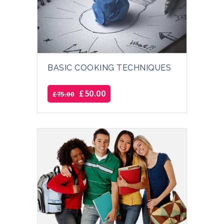
BASIC COOKING TECHNIQUES
£
50.00
£
75.00