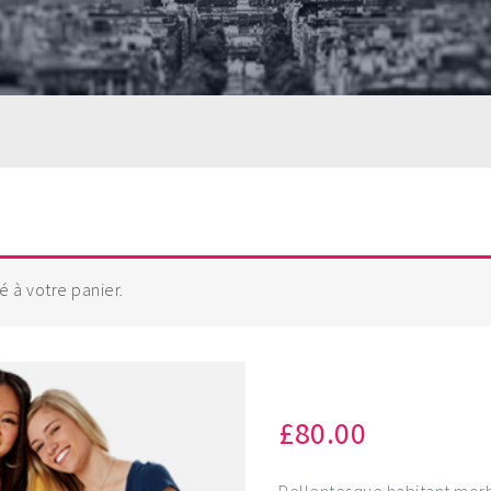
 à votre panier.
Basic Cooki
£
80.00
Pellentesque habitant morb