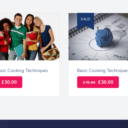
SALE!
asic Cooking Techniques
Basic Cooking Technique
£
50.00
£
50.00
£
75.00