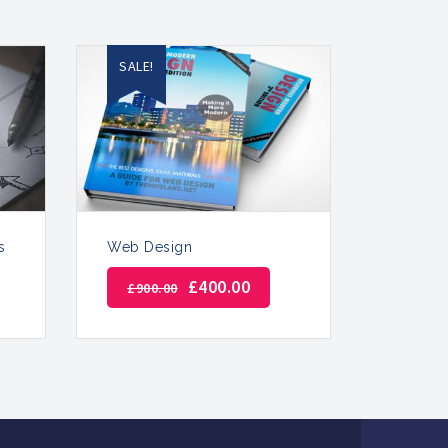
SALE!
s
Web Design
£
400.00
£
900.00