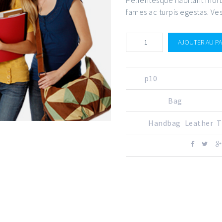
fames ac turpis egestas. Ves
AJOUTER AU PA
SKU:
p10
CATEGORY:
Bag
TAGS:
Handbag
,
Leather
,
T
PARTAGER SUR: