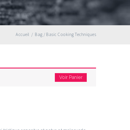
Accueil
/
Bag
/
Basic Cooking Techniques
Voir Panier
ng Techniques
i tristique senectus et netus et malesuada