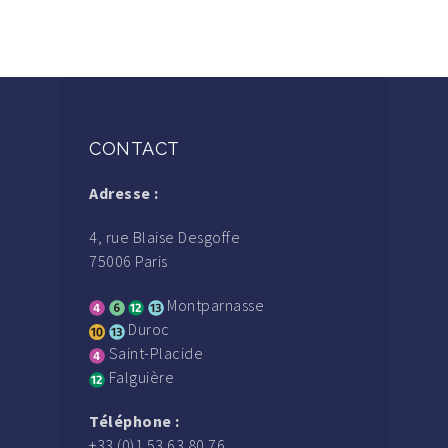
CONTACT
Adresse :
4, rue Blaise Desgoffe
75006 Paris
Montparnasse
Duroc
Saint-Placide
Falguière
Téléphone :
+33 (0)1 53 63 80 76