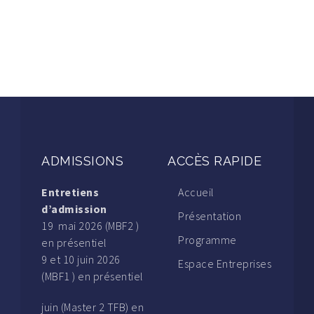
ADMISSIONS
ACCÈS RAPIDE
Entretiens
Accueil
d’admission
Présentation
19 mai 2026 (MBF2 )
Programme
en présentiel
9 et 10 juin 2026
Espace Entreprises
(MBF1 ) en présentiel
juin (Master 2 TFB) en