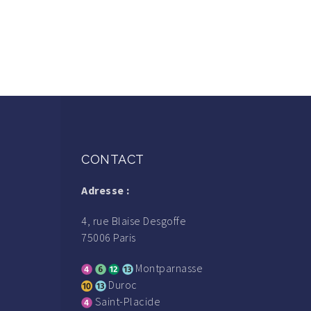
CONTACT
Adresse :
4, rue Blaise Desgoffe
75006 Paris
Montparnasse
Duroc
Saint-Placide