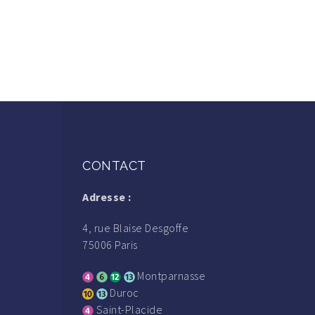
CONTACT
Adresse :
4, rue Blaise Desgoffe
75006 Paris
Montparnasse
Duroc
Saint-Placide