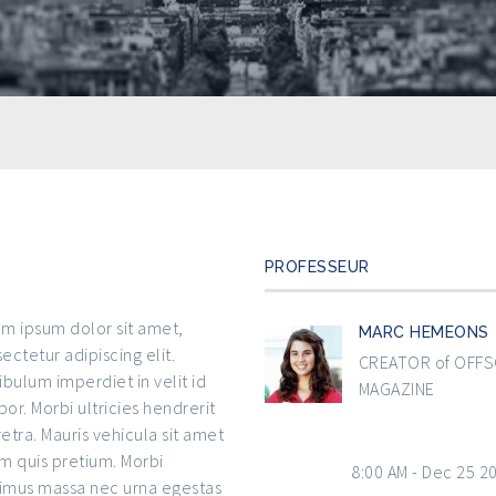
PROFESSEUR
m ipsum dolor sit amet,
MARC HEMEONS
ectetur adipiscing elit.
CREATOR of OFF
ibulum imperdiet in velit id
MAGAZINE
or. Morbi ultricies hendrerit
etra. Mauris vehicula sit amet
m quis pretium. Morbi
START
8:00 AM - Dec 25 2
mus massa nec urna egestas