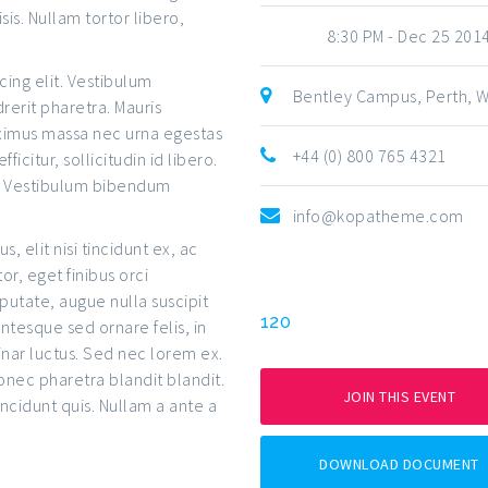
lisis. Nullam tortor libero,
END
8:30 PM - Dec 25 201
ing elit. Vestibulum
Bentley Campus, Perth, 
drerit pharetra. Mauris
aximus massa nec urna egestas
+44 (0) 800 765 4321
fficitur, sollicitudin id libero.
st. Vestibulum bibendum
info@kopatheme.com
elit nisi tincidunt ex, ac
or, eget finibus orci
PRICE
putate, augue nulla suscipit
120
ntesque sed ornare felis, in
nar luctus. Sed nec lorem ex.
onec pharetra blandit blandit.
JOIN THIS EVENT
incidunt quis. Nullam a ante a
DOWNLOAD DOCUMENT