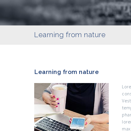
Learning from nature
Learning from nature
Lore
cons
Vest
temp
phar
lore
maxi