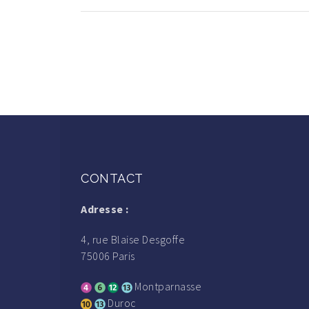
CONTACT
Adresse :
4, rue Blaise Desgoffe
75006 Paris
Montparnasse
Duroc