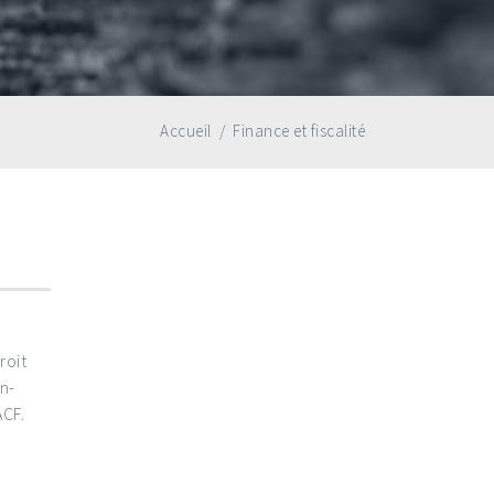
Accueil
/
Finance et fiscalité
roit
on-
ACF.