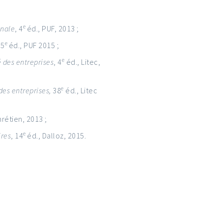
e
onale
, 4
éd., PUF, 2013 ;
e
 5
éd., PUF 2015 ;
e
é des entreprises
, 4
éd., Litec,
e
 des entreprises,
38
éd., Litec
hrétien, 2013 ;
e
ires
, 14
éd., Dalloz, 2015.