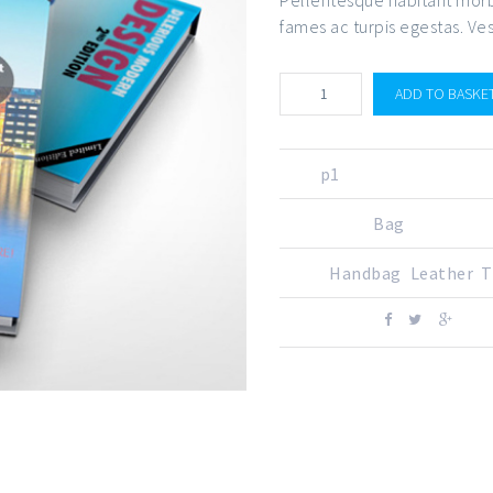
fames ac turpis egestas. Ves
ADD TO BASKE
SKU:
p1
CATEGORY:
Bag
TAGS:
Handbag
,
Leather
,
T
SHARE ON: