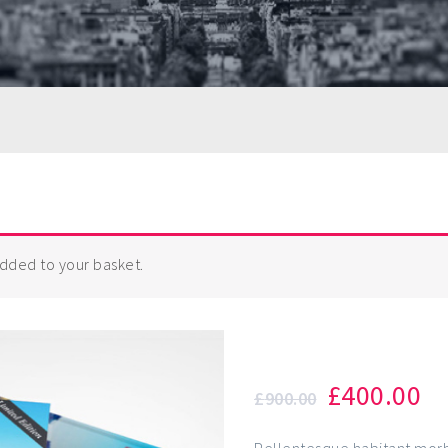
dded to your basket.
Web Design
£
400.00
£
900.00
Pellentesque habitant morb