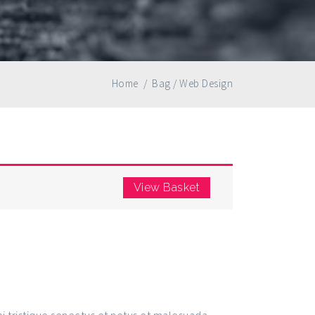
Home
/
Bag
/
Web Design
View Basket
i tristique senectus et netus et malesuada