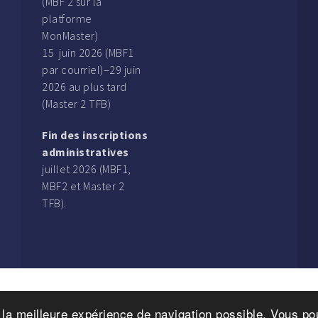
(MBF 2 sur la
platforme
MonMaster)
15 juin 2026 (MBF1
par courriel)–29 juin
2026 au plus tard
(Master 2 TFB)
Fin des inscriptions
administratives
juillet 2026 (MBF1,
MBF2 et Master 2
TFB).
r la meilleure expérience de navigation possible. Vous 
ht © 2016. Magistère Banque-Finance. 122, rue de Vaugirard, 7500