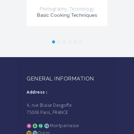
Photography
,
Technology
P
Basic Cooking Techniques
Ba
GENERAL INFORMATION
Address :
4, rue Blaise Desgoffe
75006 Paris, FRANCE
Montparnasse
Duroc