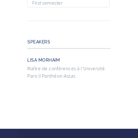
First semester
SPEAKERS
LISA MORHAIM
Maître de conférences à l’Université
Paris II Panthéon-Assas.